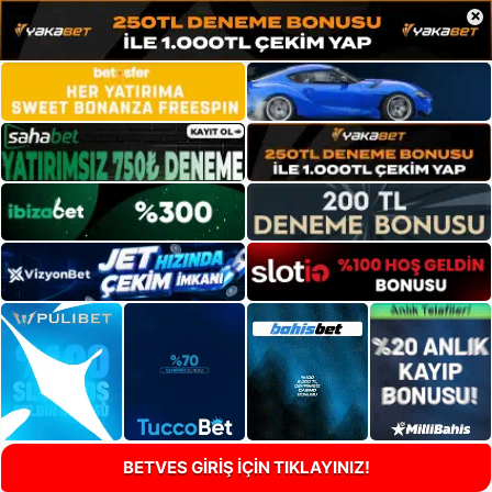
×
BETVES GİRİŞ İÇİN TIKLAYINIZ!