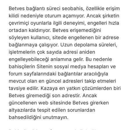
Betves bağlantı süreci seobahis, özellikle erişim
kilidi nedeniyle oturum açamıyor. Ancak şirketin
çevrimiçi oyunlarla ilgili deneyimi, engelleri hızla
ortadan kaldırıyor. Betves erişemediğini
söyleyen kullanıcı, sitede engellenen bir adrese
bağlanmaya çalışıyor. Uzun depolama süreleri,
işletmelerin çok sayıda adresi aniden
engelleyebileceği anlamına gelir. Bu nedenle
bahisçilerin Sitenin sosyal medya hesapları ve
forum sayfalarındaki bağlantılar aracılığıyla
mevcut olan en güncel adresleri takip etmeleri
tavsiye edilir. Kazaya en yatkın çözümlerden biri
Betves giremediği son adrestir. Ancak
güncellenen web sitesinde Betves girerken
altyazılarda tespit edilen sorunlardan
bahsedildiğini unutmayın.