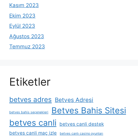
Kasım 2023
Ekim 2023
Eylül 2023
Ağustos 2023
Temmuz 2023
Etiketler
betves adres
Betves Adresi
Betves Bahis Sitesi
betves bahis seçenekleri
betves canli
betves canli destek
betves canli maç izle
betves canlı casino oyunları