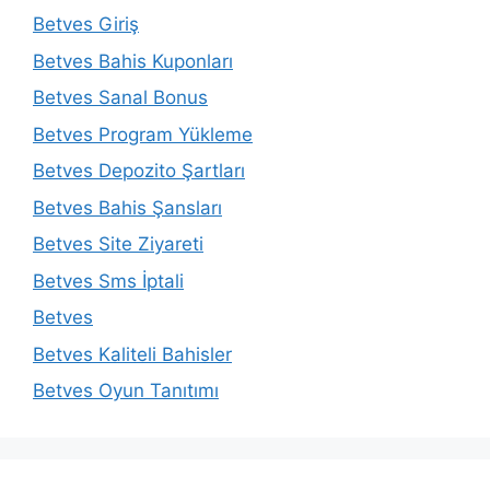
Betves Giriş
Betves Bahis Kuponları
Betves Sanal Bonus
Betves Program Yükleme
Betves Depozito Şartları
Betves Bahis Şansları
Betves Site Ziyareti
Betves Sms İptali
Betves
Betves Kaliteli Bahisler
Betves Oyun Tanıtımı