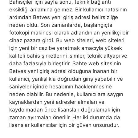
Bahisçiler için sayfa sonu, teknik bağlantı
eksikliği anlamına gelmez. Bir kullanıcı hatasının
ardından Betves yeni giriş adresi belirsizliğe
neden oldu. Son zamanlarda, başlangıçta
fotokopi makinesi olarak adlandırılan yenilikçi bir
cihaz pazara girdi. Bu web siteleri, web siteleri
için yeni bir cazibe yaratmak amacıyla yüksek
kaliteli bahis şirketlerini isimler, teknik altyapı ve
daha fazlasıyla birleştirir. Sahte web sitesinin
Betves yeni giriş adresi olduğuna inanan bir
kullanıcı, yanlışlıkla doğrudan giriş yapabilir ve
saniyeler içinde hesabının hacklenmesine
neden olabilir. Bu nedenle, kullanıcılara saygın
kaynaklardan yeni adresler almaları ve
kaydolmadan önce lisansları doğrulamak için
zaman ayırmaları önerilir. Her iki durumda da
lisanslar kullanıcılar için bir güven unsurudur.