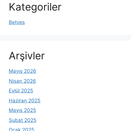
Kategoriler
Betves
Arşivler
Mayıs 2026
Nisan 2026
Eylül 2025
Haziran 2025
Mayıs 2025
Şubat 2025
Ocak 2025