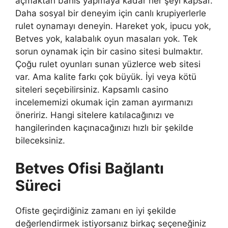
açmaktan bahis yapmaya kadar her şeyi kapsar.
Daha sosyal bir deneyim için canlı krupiyerlerle
rulet oynamayı deneyin. Hareket yok, ipucu yok,
Betves yok, kalabalık oyun masaları yok. Tek
sorun oynamak için bir casino sitesi bulmaktır.
Çoğu rulet oyunları sunan yüzlerce web sitesi
var. Ama kalite farkı çok büyük. İyi veya kötü
siteleri seçebilirsiniz. Kapsamlı casino
incelememizi okumak için zaman ayırmanızı
öneririz. Hangi sitelere katılacağınızı ve
hangilerinden kaçınacağınızı hızlı bir şekilde
bileceksiniz.
Betves Ofisi Bağlantı
Süreci
Ofiste geçirdiğiniz zamanı en iyi şekilde
değerlendirmek istiyorsanız birkaç seçeneğiniz