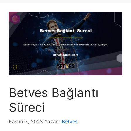
Betves Bağlantı
Süreci
Kasım 3, 2023
Yazarı:
Betves