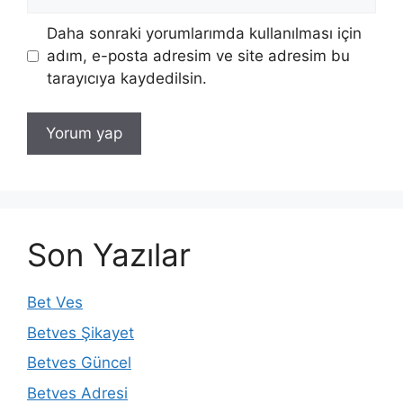
sitesi
Daha sonraki yorumlarımda kullanılması için
adım, e-posta adresim ve site adresim bu
tarayıcıya kaydedilsin.
Son Yazılar
Bet Ves
Betves Şikayet
Betves Güncel
Betves Adresi