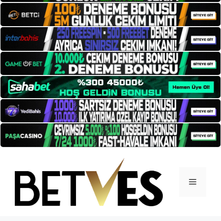
İçeriğe
atla
Menü