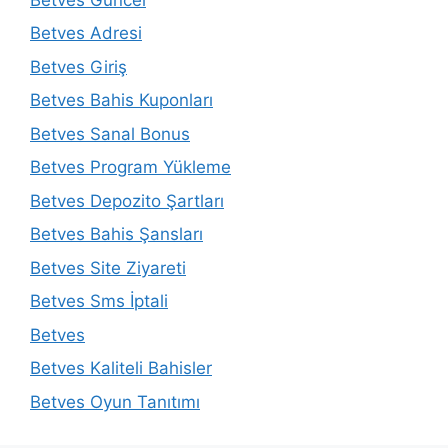
Betves Adresi
Betves Giriş
Betves Bahis Kuponları
Betves Sanal Bonus
Betves Program Yükleme
Betves Depozito Şartları
Betves Bahis Şansları
Betves Site Ziyareti
Betves Sms İptali
Betves
Betves Kaliteli Bahisler
Betves Oyun Tanıtımı