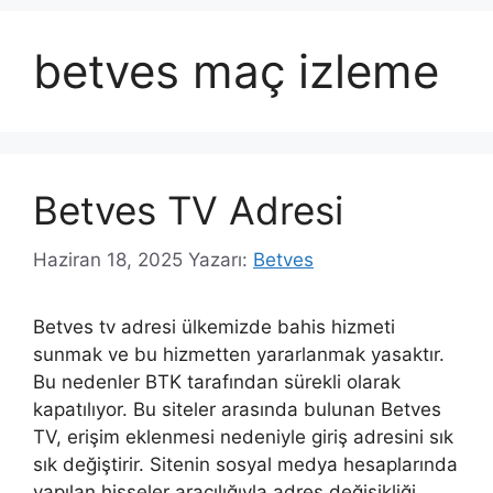
betves maç izleme
Betves TV Adresi
Haziran 18, 2025
Yazarı:
Betves
Betves tv adresi ülkemizde bahis hizmeti
sunmak ve bu hizmetten yararlanmak yasaktır.
Bu nedenler BTK tarafından sürekli olarak
kapatılıyor. Bu siteler arasında bulunan Betves
TV, erişim eklenmesi nedeniyle giriş adresini sık
sık değiştirir. Sitenin sosyal medya hesaplarında
yapılan hisseler aracılığıyla adres değişikliği