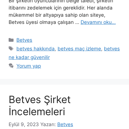
Bir şirketin oyuncularının belge talebi, şirketin
itibarını zedelemek için gereklidir. Her alanda
mükemmel bir altyapıya sahip olan siteye,
Betves üyesi olmaya çalışan …
Devamını oku…
Kategoriler
Betves
Etiketler
betves hakkında
,
betves maç izleme
,
betves
ne kadar güvenilir
Yorum yap
Betves Şirket
İncelemeleri
Eylül 9, 2023
Yazarı:
Betves