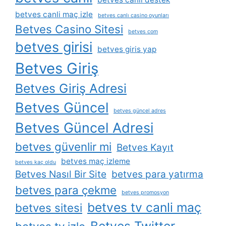
betves canli maç izle
betves canlı casino oyunları
Betves Casino Sitesi
betves com
betves girisi
betves giris yap
Betves Giriş
Betves Giriş Adresi
Betves Güncel
betves güncel adres
Betves Güncel Adresi
betves güvenlir mi
Betves Kayıt
betves maç izleme
betves kaç oldu
Betves Nasıl Bir Site
betves para yatırma
betves para çekme
betves promosyon
betves tv canli maç
betves sitesi
Betves Twitter