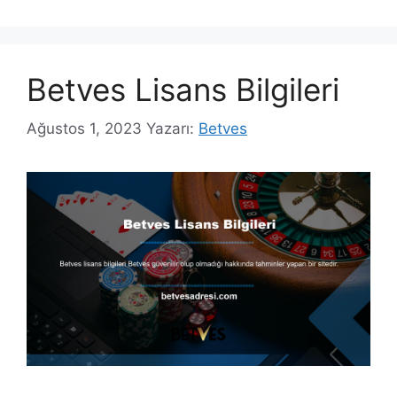
Betves Lisans Bilgileri
Ağustos 1, 2023
Yazarı:
Betves