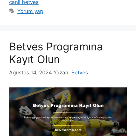
canli betves
Yorum yap
Betves Programına
Kayıt Olun
Ağustos 14, 2024
Yazarı:
Betves