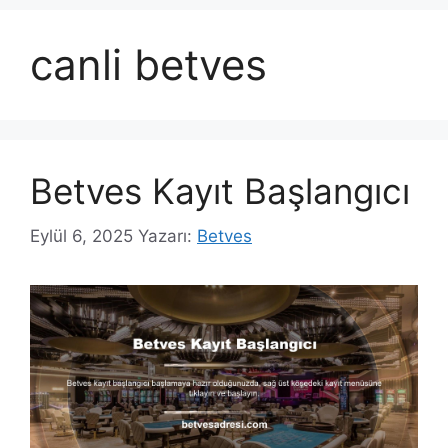
canli betves
Betves Kayıt Başlangıcı
Eylül 6, 2025
Yazarı:
Betves