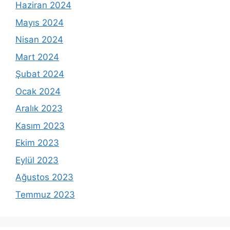
Haziran 2024
Mayıs 2024
Nisan 2024
Mart 2024
Şubat 2024
Ocak 2024
Aralık 2023
Kasım 2023
Ekim 2023
Eylül 2023
Ağustos 2023
Temmuz 2023