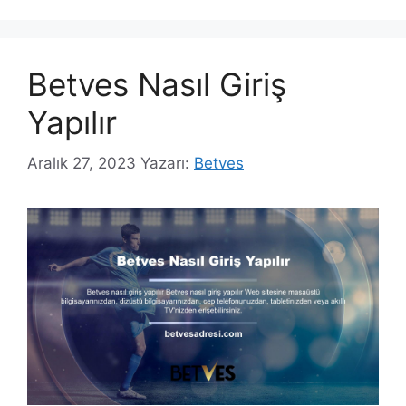
Betves Nasıl Giriş
Yapılır
Aralık 27, 2023
Yazarı:
Betves