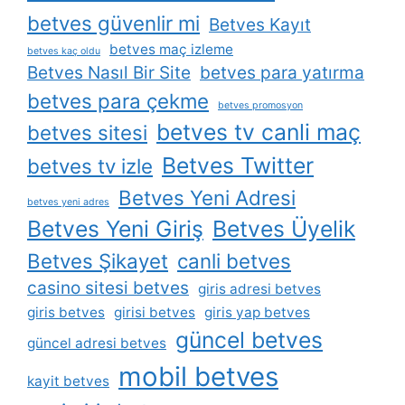
betves güvenlir mi
Betves Kayıt
betves maç izleme
betves kaç oldu
Betves Nasıl Bir Site
betves para yatırma
betves para çekme
betves promosyon
betves tv canli maç
betves sitesi
Betves Twitter
betves tv izle
Betves Yeni Adresi
betves yeni adres
Betves Yeni Giriş
Betves Üyelik
Betves Şikayet
canli betves
casino sitesi betves
giris adresi betves
giris betves
girisi betves
giris yap betves
güncel betves
güncel adresi betves
mobil betves
kayit betves