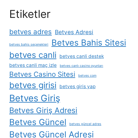
Etiketler
betves adres
Betves Adresi
Betves Bahis Sitesi
betves bahis seçenekleri
betves canli
betves canli destek
betves canli maç izle
betves canlı casino oyunları
Betves Casino Sitesi
betves com
betves girisi
betves giris yap
Betves Giriş
Betves Giriş Adresi
Betves Güncel
betves güncel adres
Betves Güncel Adresi