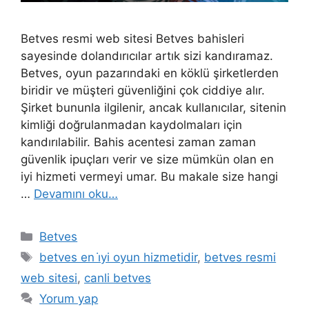
Betves resmi web sitesi Betves bahisleri
sayesinde dolandırıcılar artık sizi kandıramaz.
Betves, oyun pazarındaki en köklü şirketlerden
biridir ve müşteri güvenliğini çok ciddiye alır.
Şirket bununla ilgilenir, ancak kullanıcılar, sitenin
kimliği doğrulanmadan kaydolmaları için
kandırılabilir. Bahis acentesi zaman zaman
güvenlik ipuçları verir ve size mümkün olan en
iyi hizmeti vermeyi umar. Bu makale size hangi
…
Devamını oku…
Kategoriler
Betves
Etiketler
betves en i̇yi oyun hizmetidir
,
betves resmi
web sitesi
,
canli betves
Yorum yap