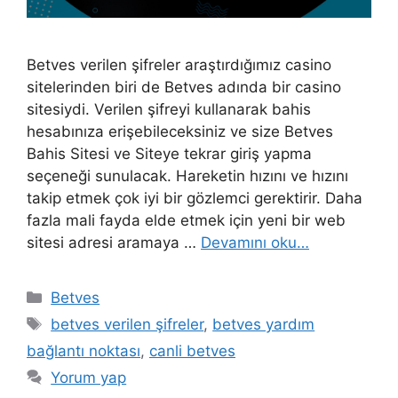
Betves verilen şifreler araştırdığımız casino
sitelerinden biri de Betves adında bir casino
sitesiydi. Verilen şifreyi kullanarak bahis
hesabınıza erişebileceksiniz ve size Betves
Bahis Sitesi ve Siteye tekrar giriş yapma
seçeneği sunulacak. Hareketin hızını ve hızını
takip etmek çok iyi bir gözlemci gerektirir. Daha
fazla mali fayda elde etmek için yeni bir web
sitesi adresi aramaya …
Devamını oku…
Kategoriler
Betves
Etiketler
betves verilen şifreler
,
betves yardım
bağlantı noktası
,
canli betves
Yorum yap