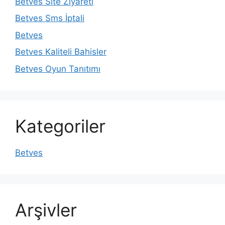
Betves Site Ziyareti
Betves Sms İptali
Betves
Betves Kaliteli Bahisler
Betves Oyun Tanıtımı
Kategoriler
Betves
Arşivler