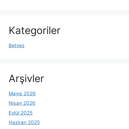
Kategoriler
Betves
Arşivler
Mayıs 2026
Nisan 2026
Eylül 2025
Haziran 2025