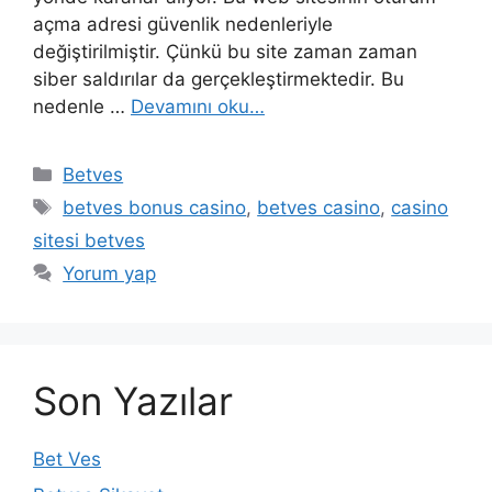
açma adresi güvenlik nedenleriyle
değiştirilmiştir. Çünkü bu site zaman zaman
siber saldırılar da gerçekleştirmektedir. Bu
nedenle …
Devamını oku…
Kategoriler
Betves
Etiketler
betves bonus casino
,
betves casino
,
casino
sitesi betves
Yorum yap
Son Yazılar
Bet Ves