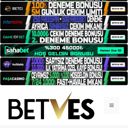
İçeriğe
atla
Menü