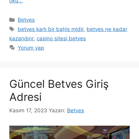
oku…
Kategoriler
Betves
Etiketler
betves karlı bir bahis midir
,
betves ne kadar
kazandırır
,
casino sitesi betves
Yorum yap
Güncel Betves Giriş
Adresi
Kasım 17, 2023
Yazarı:
Betves