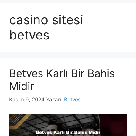
casino sitesi
betves
Betves Karlı Bir Bahis
Midir
Kasım 9, 2024
Yazarı:
Betves