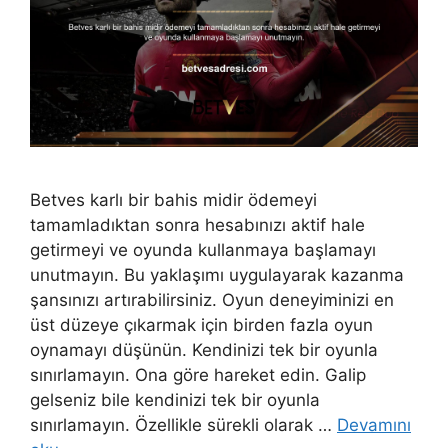
Betves karlı bir bahis midir ödemeyi
tamamladıktan sonra hesabınızı aktif hale
getirmeyi ve oyunda kullanmaya başlamayı
unutmayın. Bu yaklaşımı uygulayarak kazanma
şansınızı artırabilirsiniz. Oyun deneyiminizi en
üst düzeye çıkarmak için birden fazla oyun
oynamayı düşünün. Kendinizi tek bir oyunla
sınırlamayın. Ona göre hareket edin. Galip
gelseniz bile kendinizi tek bir oyunla
sınırlamayın. Özellikle sürekli olarak …
Devamını