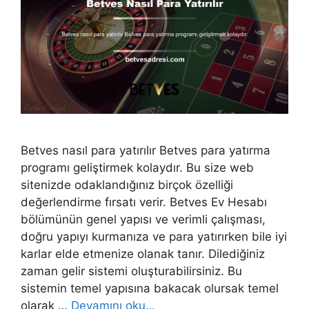
Betves nasıl para yatırılır Betves para yatırma
programı geliştirmek kolaydır. Bu size web
sitenizde odaklandığınız birçok özelliği
değerlendirme fırsatı verir. Betves Ev Hesabı
bölümünün genel yapısı ve verimli çalışması,
doğru yapıyı kurmanıza ve para yatırırken bile iyi
karlar elde etmenize olanak tanır. Dilediğiniz
zaman gelir sistemi oluşturabilirsiniz. Bu
sistemin temel yapısına bakacak olursak temel
olarak …
Devamını oku…