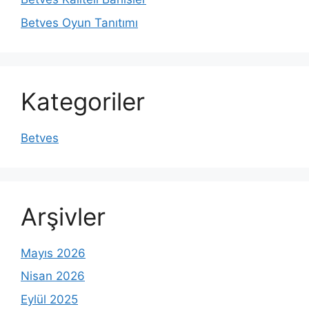
Betves Oyun Tanıtımı
Kategoriler
Betves
Arşivler
Mayıs 2026
Nisan 2026
Eylül 2025