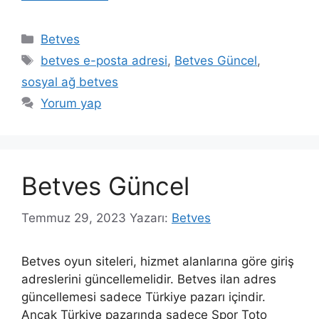
Kategoriler
Betves
Etiketler
betves e-posta adresi
,
Betves Güncel
,
sosyal ağ betves
Yorum yap
Betves Güncel
Temmuz 29, 2023
Yazarı:
Betves
Betves oyun siteleri, hizmet alanlarına göre giriş
adreslerini güncellemelidir. Betves ilan adres
güncellemesi sadece Türkiye pazarı içindir.
Ancak Türkiye pazarında sadece Spor Toto