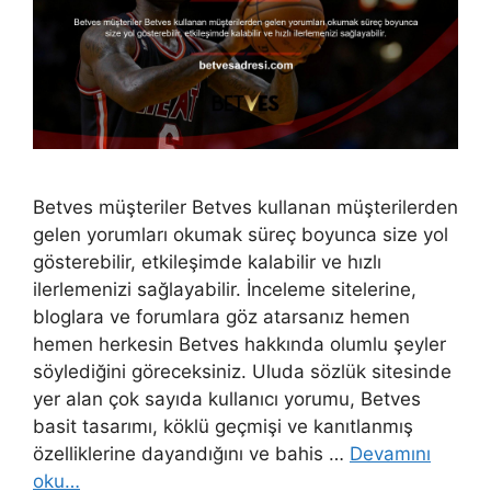
Betves müşteriler Betves kullanan müşterilerden
gelen yorumları okumak süreç boyunca size yol
gösterebilir, etkileşimde kalabilir ve hızlı
ilerlemenizi sağlayabilir. İnceleme sitelerine,
bloglara ve forumlara göz atarsanız hemen
hemen herkesin Betves hakkında olumlu şeyler
söylediğini göreceksiniz. Uluda sözlük sitesinde
yer alan çok sayıda kullanıcı yorumu, Betves
basit tasarımı, köklü geçmişi ve kanıtlanmış
özelliklerine dayandığını ve bahis …
Devamını
oku…