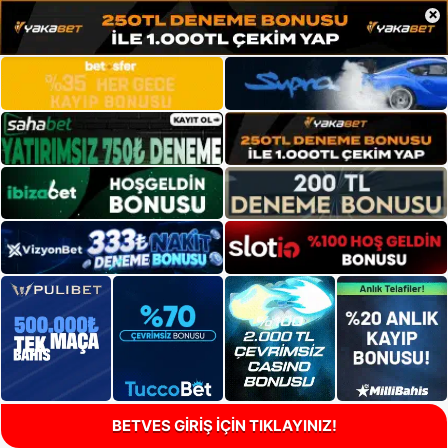
×
BETVES GİRİŞ İÇİN TIKLAYINIZ!