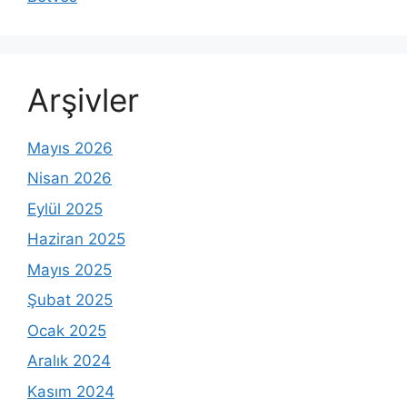
Arşivler
Mayıs 2026
Nisan 2026
Eylül 2025
Haziran 2025
Mayıs 2025
Şubat 2025
Ocak 2025
Aralık 2024
Kasım 2024