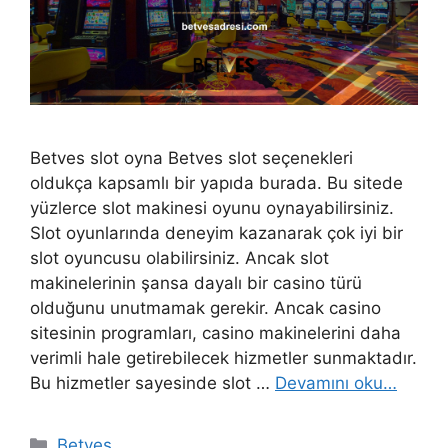
Betves slot oyna Betves slot seçenekleri
oldukça kapsamlı bir yapıda burada. Bu sitede
yüzlerce slot makinesi oyunu oynayabilirsiniz.
Slot oyunlarında deneyim kazanarak çok iyi bir
slot oyuncusu olabilirsiniz. Ancak slot
makinelerinin şansa dayalı bir casino türü
olduğunu unutmamak gerekir. Ancak casino
sitesinin programları, casino makinelerini daha
verimli hale getirebilecek hizmetler sunmaktadır.
Bu hizmetler sayesinde slot …
Devamını oku…
Kategoriler
Betves