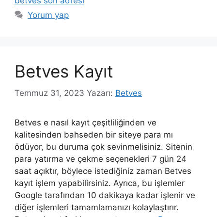
betves son adresi
Yorum yap
Betves Kayıt
Temmuz 31, 2023
Yazarı:
Betves
Betves e nasıl kayıt çeşitliliğinden ve
kalitesinden bahseden bir siteye para mı
ödüyor, bu duruma çok sevinmelisiniz. Sitenin
para yatırma ve çekme seçenekleri 7 gün 24
saat açıktır, böylece istediğiniz zaman Betves
kayıt işlem yapabilirsiniz. Ayrıca, bu işlemler
Google tarafından 10 dakikaya kadar işlenir ve
diğer işlemleri tamamlamanızı kolaylaştırır.