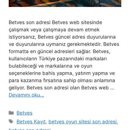
Betves son adresi Betves web sitesinde
çalışmak veya çalışmaya devam etmek
istiyorsanız, Betves güncel adres duyurularına
ve duyurularına uymanız gerekmektedir. Betves
formatta en güncel adresleri sağlar. Betves,
kullanıcıların Türkiye pazarındaki markaları
bulabileceği ve markalarına ve oyun
seçeneklerine bahis yapma, yatırım yapma ve
para kazanma fırsatına sahip olması anlamına
geliyor. Betves son adresi olan Betves web …
Devamını oku…
Kategoriler
Betves
Etiketler
Betves Kayıt
,
betves oyun sitesi son adresi
,