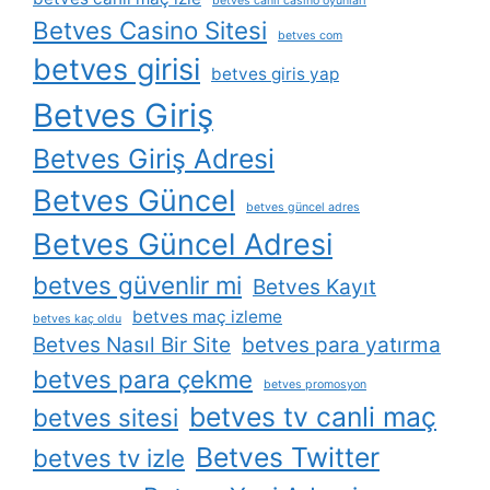
betves canlı casino oyunları
Betves Casino Sitesi
betves com
betves girisi
betves giris yap
Betves Giriş
Betves Giriş Adresi
Betves Güncel
betves güncel adres
Betves Güncel Adresi
betves güvenlir mi
Betves Kayıt
betves maç izleme
betves kaç oldu
Betves Nasıl Bir Site
betves para yatırma
betves para çekme
betves promosyon
betves tv canli maç
betves sitesi
Betves Twitter
betves tv izle