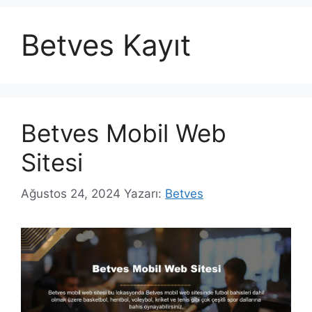
Betves Kayıt
Betves Mobil Web
Sitesi
Ağustos 24, 2024
Yazarı:
Betves