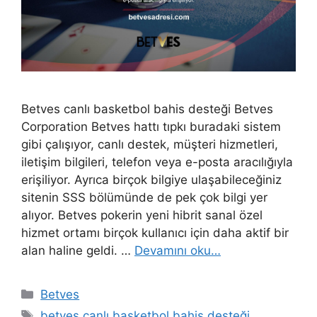
Betves canlı basketbol bahis desteği Betves
Corporation Betves hattı tıpkı buradaki sistem
gibi çalışıyor, canlı destek, müşteri hizmetleri,
iletişim bilgileri, telefon veya e-posta aracılığıyla
erişiliyor. Ayrıca birçok bilgiye ulaşabileceğiniz
sitenin SSS bölümünde de pek çok bilgi yer
alıyor. Betves pokerin yeni hibrit sanal özel
hizmet ortamı birçok kullanıcı için daha aktif bir
alan haline geldi. …
Devamını oku…
Kategoriler
Betves
Etiketler
betves canlı basketbol bahis desteği
,