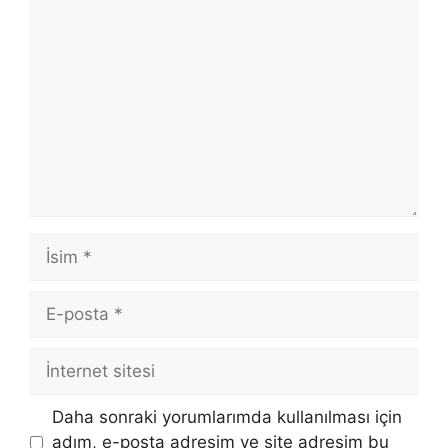
Yorum
İsim
E-
posta
İnternet
sitesi
Daha sonraki yorumlarımda kullanılması için
adım, e-posta adresim ve site adresim bu