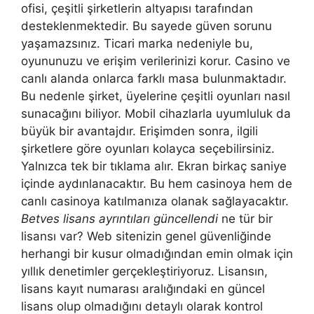
ofisi, çeşitli şirketlerin altyapısı tarafından
desteklenmektedir. Bu sayede güven sorunu
yaşamazsınız. Ticari marka nedeniyle bu,
oyununuzu ve erişim verilerinizi korur. Casino ve
canlı alanda onlarca farklı masa bulunmaktadır.
Bu nedenle şirket, üyelerine çeşitli oyunları nasıl
sunacağını biliyor. Mobil cihazlarla uyumluluk da
büyük bir avantajdır. Erişimden sonra, ilgili
şirketlere göre oyunları kolayca seçebilirsiniz.
Yalnızca tek bir tıklama alır. Ekran birkaç saniye
içinde aydınlanacaktır. Bu hem casinoya hem de
canlı casinoya katılmanıza olanak sağlayacaktır.
Betves lisans ayrıntıları güncellendi
ne tür bir
lisansı var? Web sitenizin genel güvenliğinde
herhangi bir kusur olmadığından emin olmak için
yıllık denetimler gerçekleştiriyoruz. Lisansın,
lisans kayıt numarası aralığındaki en güncel
lisans olup olmadığını detaylı olarak kontrol