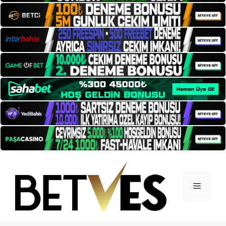
İçeriğe
atla
Menü