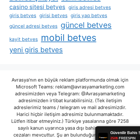
casino sitesi betves
giris adresi betves
giris betves
girisi betves
giris yap betves
güncel betves
güncel adresi betves
mobil betves
kayit betves
yeni giris betves
Avrasya'nın en büyük reklam platformunda olmak için
Microsoft Teams:
reklam@avrasyamarketing.com
adresimizden veya Telegram: @Avrasyamarketing
adresimizden irtibat kurabilirsiniz. (Tek iletişim
adreslerimiz teams / telegram ve mail adresimizdir.
Harici hiçbir iletişim adresimiz bulunmamaktadır.
Lütfen itibar etmeyiniz.) Türkiye yasalarına göre 7258
sayılı kanun uyarınca yasa dışı bahis oynamanın
cezaları mevcuttur. Şu an bulunduğunuz site hiç bir