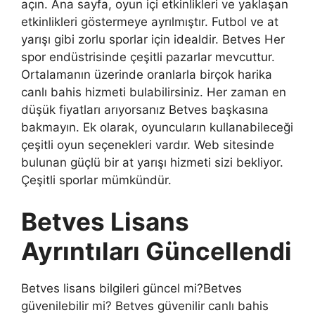
açın. Ana sayfa, oyun içi etkinlikleri ve yaklaşan
etkinlikleri göstermeye ayrılmıştır. Futbol ve at
yarışı gibi zorlu sporlar için idealdir. Betves Her
spor endüstrisinde çeşitli pazarlar mevcuttur.
Ortalamanın üzerinde oranlarla birçok harika
canlı bahis hizmeti bulabilirsiniz. Her zaman en
düşük fiyatları arıyorsanız Betves başkasına
bakmayın. Ek olarak, oyuncuların kullanabileceği
çeşitli oyun seçenekleri vardır. Web sitesinde
bulunan güçlü bir at yarışı hizmeti sizi bekliyor.
Çeşitli sporlar mümkündür.
Betves Lisans
Ayrıntıları Güncellendi
Betves lisans bilgileri güncel mi?Betves
güvenilebilir mi? Betves güvenilir canlı bahis