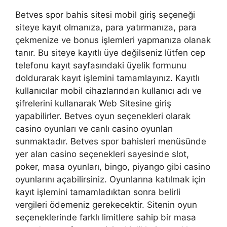
Betves spor bahis sitesi mobil giriş seçeneği
siteye kayıt olmanıza, para yatırmanıza, para
çekmenize ve bonus işlemleri yapmanıza olanak
tanır. Bu siteye kayıtlı üye değilseniz lütfen cep
telefonu kayıt sayfasındaki üyelik formunu
doldurarak kayıt işlemini tamamlayınız. Kayıtlı
kullanıcılar mobil cihazlarından kullanıcı adı ve
şifrelerini kullanarak Web Sitesine giriş
yapabilirler. Betves oyun seçenekleri olarak
casino oyunları ve canlı casino oyunları
sunmaktadır. Betves spor bahisleri menüsünde
yer alan casino seçenekleri sayesinde slot,
poker, masa oyunları, bingo, piyango gibi casino
oyunlarını açabilirsiniz. Oyunlarına katılmak için
kayıt işlemini tamamladıktan sonra belirli
vergileri ödemeniz gerekecektir. Sitenin oyun
seçeneklerinde farklı limitlere sahip bir masa