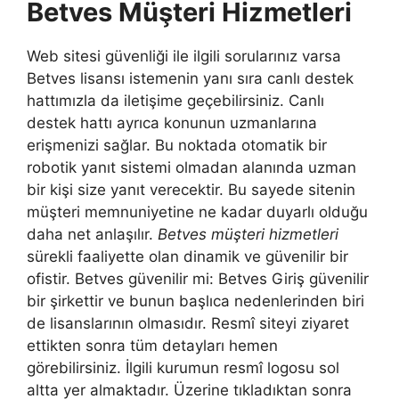
Betves Müşteri Hizmetleri
Web sitesi güvenliği ile ilgili sorularınız varsa
Betves lisansı istemenin yanı sıra canlı destek
hattımızla da iletişime geçebilirsiniz. Canlı
destek hattı ayrıca konunun uzmanlarına
erişmenizi sağlar. Bu noktada otomatik bir
robotik yanıt sistemi olmadan alanında uzman
bir kişi size yanıt verecektir. Bu sayede sitenin
müşteri memnuniyetine ne kadar duyarlı olduğu
daha net anlaşılır.
Betves müşteri hizmetleri
sürekli faaliyette olan dinamik ve güvenilir bir
ofistir. Betves güvenilir mi: Betves Giriş güvenilir
bir şirkettir ve bunun başlıca nedenlerinden biri
de lisanslarının olmasıdır. Resmî siteyi ziyaret
ettikten sonra tüm detayları hemen
görebilirsiniz. İlgili kurumun resmî logosu sol
altta yer almaktadır. Üzerine tıkladıktan sonra