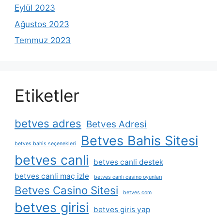
Eylül 2023
Ağustos 2023
Temmuz 2023
Etiketler
betves adres
Betves Adresi
Betves Bahis Sitesi
betves bahis seçenekleri
betves canli
betves canli destek
betves canli maç izle
betves canlı casino oyunları
Betves Casino Sitesi
betves com
betves girisi
betves giris yap