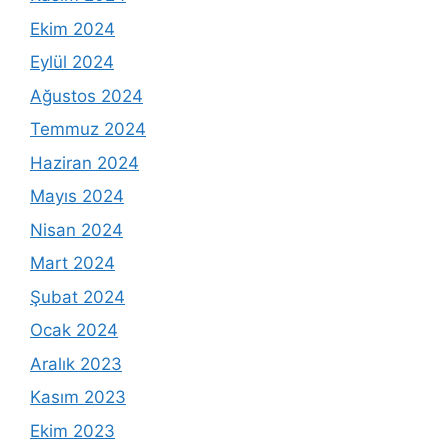
Ekim 2024
Eylül 2024
Ağustos 2024
Temmuz 2024
Haziran 2024
Mayıs 2024
Nisan 2024
Mart 2024
Şubat 2024
Ocak 2024
Aralık 2023
Kasım 2023
Ekim 2023