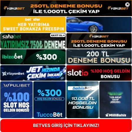
×
BETVES GİRİŞ İÇİN TIKLAYINIZ!