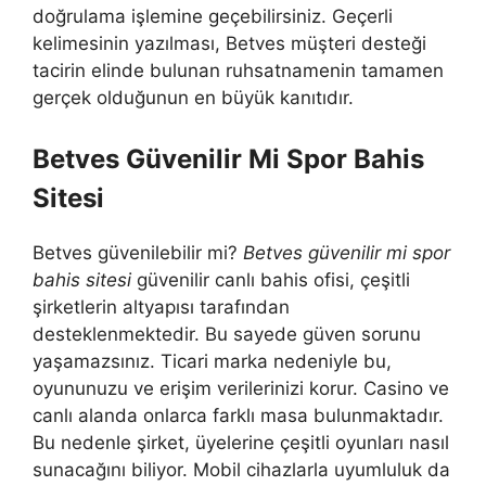
doğrulama işlemine geçebilirsiniz. Geçerli
kelimesinin yazılması, Betves müşteri desteği
tacirin elinde bulunan ruhsatnamenin tamamen
gerçek olduğunun en büyük kanıtıdır.
Betves Güvenilir Mi Spor Bahis
Sitesi
Betves güvenilebilir mi?
Betves güvenilir mi spor
bahis sitesi
güvenilir canlı bahis ofisi, çeşitli
şirketlerin altyapısı tarafından
desteklenmektedir. Bu sayede güven sorunu
yaşamazsınız. Ticari marka nedeniyle bu,
oyununuzu ve erişim verilerinizi korur. Casino ve
canlı alanda onlarca farklı masa bulunmaktadır.
Bu nedenle şirket, üyelerine çeşitli oyunları nasıl
sunacağını biliyor. Mobil cihazlarla uyumluluk da