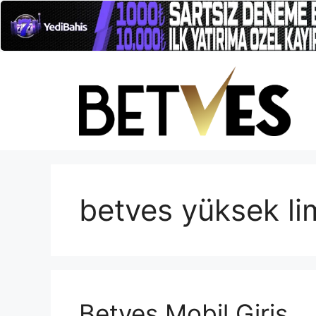
İçeriğe
atla
betves yüksek lim
Betves Mobil Giriş