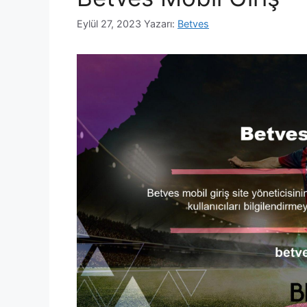
Eylül 27, 2023
Yazarı:
Betves