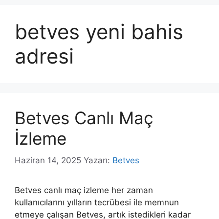
betves yeni bahis
adresi
Betves Canlı Maç
İzleme
Haziran 14, 2025
Yazarı:
Betves
Betves canlı maç izleme her zaman
kullanıcılarını yılların tecrübesi ile memnun
etmeye çalışan Betves, artık istedikleri kadar