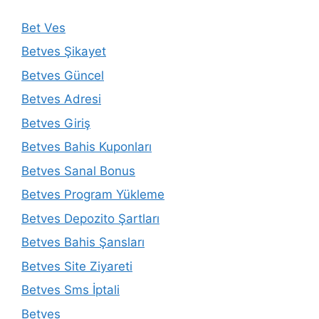
Bet Ves
Betves Şikayet
Betves Güncel
Betves Adresi
Betves Giriş
Betves Bahis Kuponları
Betves Sanal Bonus
Betves Program Yükleme
Betves Depozito Şartları
Betves Bahis Şansları
Betves Site Ziyareti
Betves Sms İptali
Betves