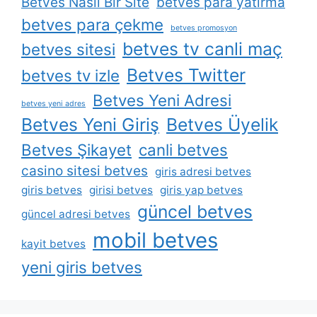
Betves Nasıl Bir Site
betves para yatırma
betves para çekme
betves promosyon
betves tv canli maç
betves sitesi
Betves Twitter
betves tv izle
Betves Yeni Adresi
betves yeni adres
Betves Yeni Giriş
Betves Üyelik
Betves Şikayet
canli betves
casino sitesi betves
giris adresi betves
giris betves
girisi betves
giris yap betves
güncel betves
güncel adresi betves
mobil betves
kayit betves
yeni giris betves