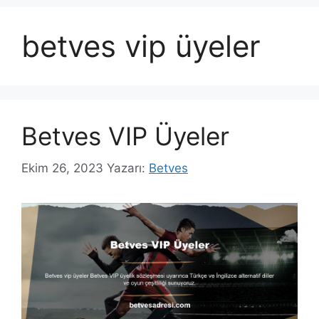
betves vip üyeler
Betves VIP Üyeler
Ekim 26, 2023
Yazarı:
Betves