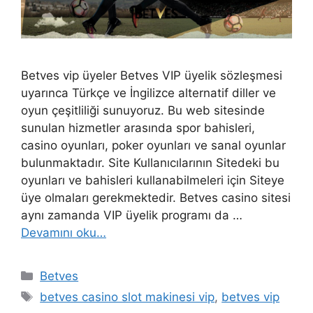
Betves vip üyeler Betves VIP üyelik sözleşmesi
uyarınca Türkçe ve İngilizce alternatif diller ve
oyun çeşitliliği sunuyoruz. Bu web sitesinde
sunulan hizmetler arasında spor bahisleri,
casino oyunları, poker oyunları ve sanal oyunlar
bulunmaktadır. Site Kullanıcılarının Sitedeki bu
oyunları ve bahisleri kullanabilmeleri için Siteye
üye olmaları gerekmektedir. Betves casino sitesi
aynı zamanda VIP üyelik programı da …
Devamını oku…
Kategoriler
Betves
Etiketler
betves casino slot makinesi vip
,
betves vip