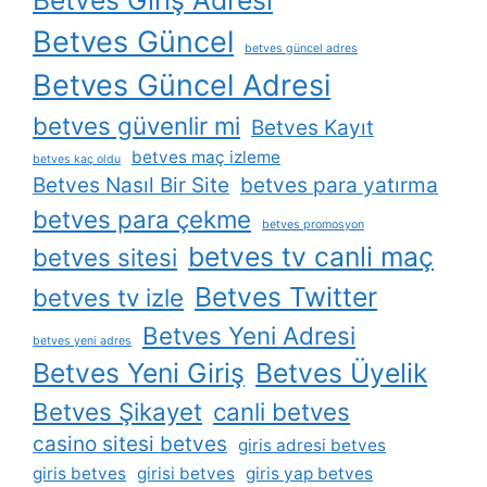
Betves Güncel
betves güncel adres
Betves Güncel Adresi
betves güvenlir mi
Betves Kayıt
betves maç izleme
betves kaç oldu
Betves Nasıl Bir Site
betves para yatırma
betves para çekme
betves promosyon
betves tv canli maç
betves sitesi
Betves Twitter
betves tv izle
Betves Yeni Adresi
betves yeni adres
Betves Yeni Giriş
Betves Üyelik
Betves Şikayet
canli betves
casino sitesi betves
giris adresi betves
giris betves
girisi betves
giris yap betves