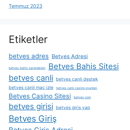
Temmuz 2023
Etiketler
betves adres
Betves Adresi
Betves Bahis Sitesi
betves bahis seçenekleri
betves canli
betves canli destek
betves canli maç izle
betves canlı casino oyunları
Betves Casino Sitesi
betves com
betves girisi
betves giris yap
Betves Giriş
Betves Giriş Adresi