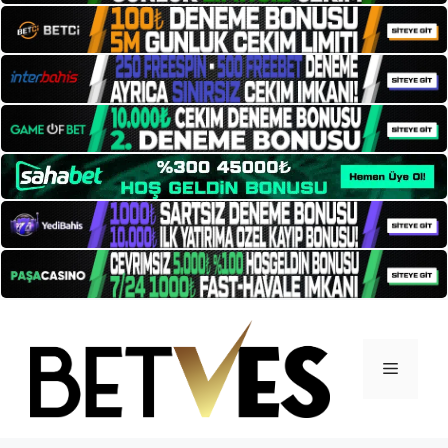
İçeriğe
atla
Menü