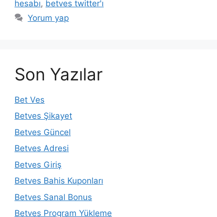
hesabı
,
betves twitter'ı
Yorum yap
Son Yazılar
Bet Ves
Betves Şikayet
Betves Güncel
Betves Adresi
Betves Giriş
Betves Bahis Kuponları
Betves Sanal Bonus
Betves Program Yükleme