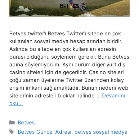
Betves twitter’ı Betves Twitter’ı sitede en çok
kullanılan sosyal medya hesaplarından biridir.
Aslında bu sitede en çok kullanılan adresin
burası olduğunu söylemem gerekir. Bunu Betves
adına söylemiyorum. Aynı durum diğer yurt dışı
casino siteleri için de geçerlidir. Casino siteleri
çoğu zaman üyelerine Twitter üzerinden kolay
erişim imkanı sağlamaktadır. Bunun nedeni web
sitelerinin adresleri bloklar halinde …
Devamını
oku…
Kategoriler
Betves
Etiketler
Betves Güncel Adresi
,
betves sosyal medya