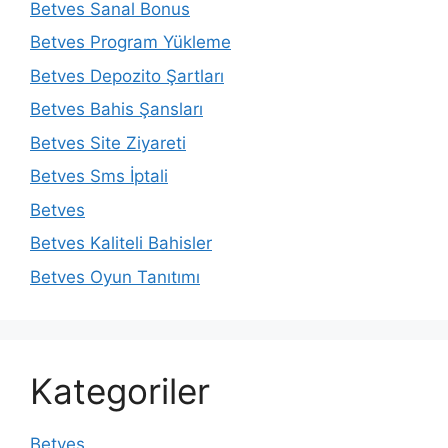
Betves Sanal Bonus
Betves Program Yükleme
Betves Depozito Şartları
Betves Bahis Şansları
Betves Site Ziyareti
Betves Sms İptali
Betves
Betves Kaliteli Bahisler
Betves Oyun Tanıtımı
Kategoriler
Betves