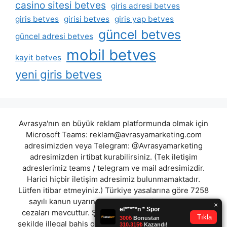
casino sitesi betves
giris adresi betves
giris betves
girisi betves
giris yap betves
güncel betves
güncel adresi betves
mobil betves
kayit betves
yeni giris betves
Avrasya'nın en büyük reklam platformunda olmak için
Microsoft Teams:
reklam@avrasyamarketing.com
adresimizden veya Telegram: @Avrasyamarketing
adresimizden irtibat kurabilirsiniz. (Tek iletişim
adreslerimiz teams / telegram ve mail adresimizdir.
Harici hiçbir iletişim adresimiz bulunmamaktadır.
Lütfen itibar etmeyiniz.) Türkiye yasalarına göre 7258
sayılı kanun uyarınca yasa dışı bahis oynamanın
cezaları mevcuttur. Şu an bulunduğunuz site hiç bir
şekilde illegal bahis oyunları oynatmıyor ve oynamaya