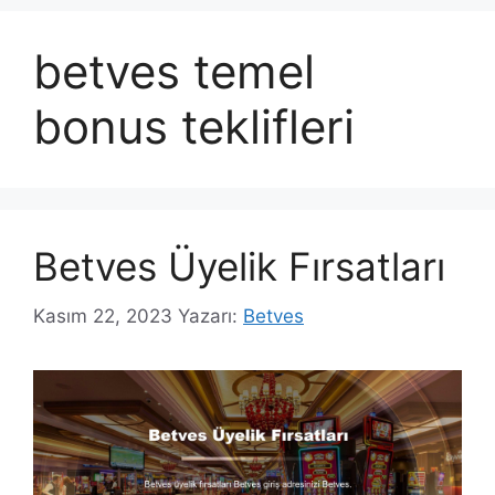
betves temel
bonus teklifleri
Betves Üyelik Fırsatları
Kasım 22, 2023
Yazarı:
Betves