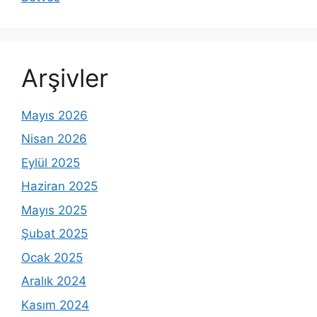
Arşivler
Mayıs 2026
Nisan 2026
Eylül 2025
Haziran 2025
Mayıs 2025
Şubat 2025
Ocak 2025
Aralık 2024
Kasım 2024