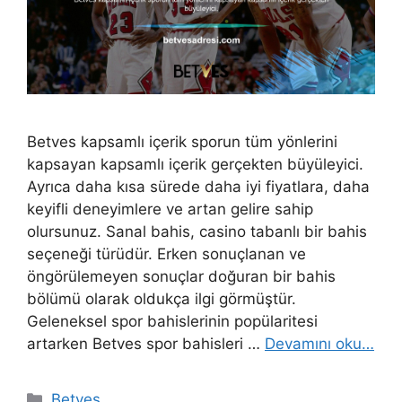
Betves kapsamlı içerik sporun tüm yönlerini
kapsayan kapsamlı içerik gerçekten büyüleyici.
Ayrıca daha kısa sürede daha iyi fiyatlara, daha
keyifli deneyimlere ve artan gelire sahip
olursunuz. Sanal bahis, casino tabanlı bir bahis
seçeneği türüdür. Erken sonuçlanan ve
öngörülemeyen sonuçlar doğuran bir bahis
bölümü olarak oldukça ilgi görmüştür.
Geleneksel spor bahislerinin popülaritesi
artarken Betves spor bahisleri …
Devamını oku…
Kategoriler
Betves