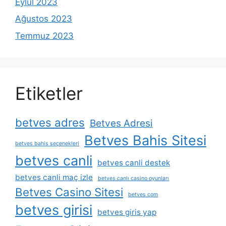
Eylül 2023
Ağustos 2023
Temmuz 2023
Etiketler
betves adres
Betves Adresi
Betves Bahis Sitesi
betves bahis seçenekleri
betves canli
betves canli destek
betves canli maç izle
betves canlı casino oyunları
Betves Casino Sitesi
betves com
betves girisi
betves giris yap