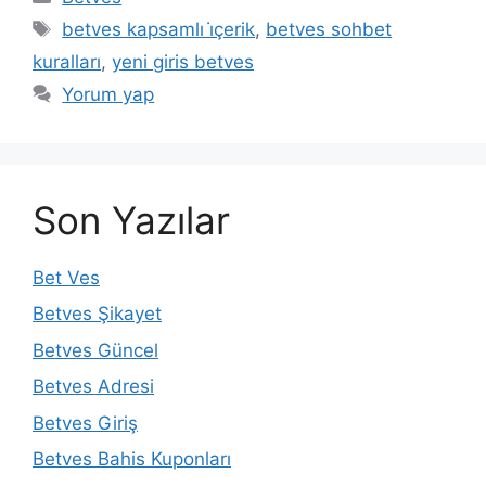
Etiketler
betves kapsamlı i̇çerik
,
betves sohbet
kuralları
,
yeni giris betves
Yorum yap
Son Yazılar
Bet Ves
Betves Şikayet
Betves Güncel
Betves Adresi
Betves Giriş
Betves Bahis Kuponları