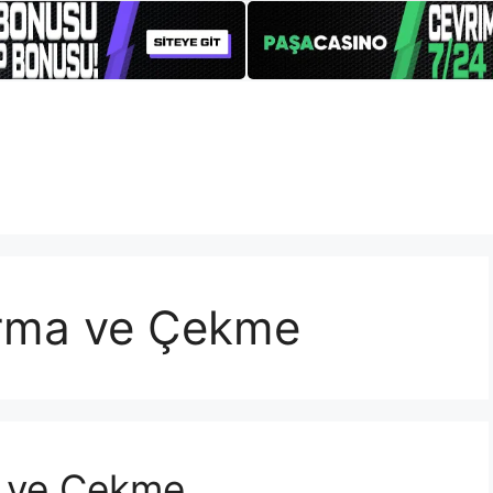
ırma ve Çekme
a ve Çekme