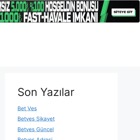
Son Yazılar
Bet Ves
Betves Şikayet
Betves Güncel
Betves Adresi