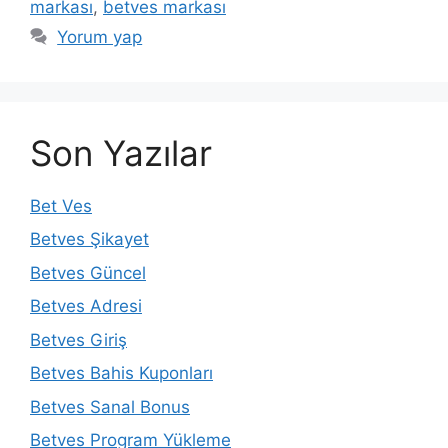
markası
,
betves markası
Yorum yap
Son Yazılar
Bet Ves
Betves Şikayet
Betves Güncel
Betves Adresi
Betves Giriş
Betves Bahis Kuponları
Betves Sanal Bonus
Betves Program Yükleme