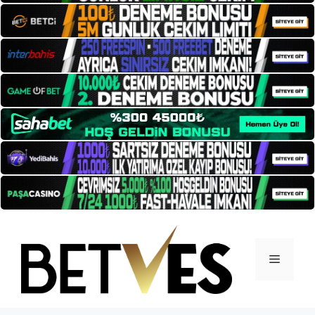
İçeriğe
atla
Menü