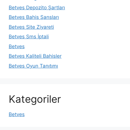
Betves Depozito Şartları
Betves Bahis Şansları
Betves Site Ziyareti
Betves Sms İptali
Betves
Betves Kaliteli Bahisler
Betves Oyun Tanıtımı
Kategoriler
Betves