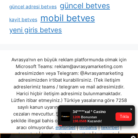
güncel betves
güncel adresi betves
mobil betves
kayit betves
yeni giris betves
Avrasya'nın en büyük reklam platformunda olmak için
Microsoft Teams:
reklam@avrasyamarketing.com
adresimizden veya Telegram: @Avrasyamarketing
adresimizden irtibat kurabilirsiniz. (Tek iletişim
adreslerimiz teams / telegram ve mail adresimizdir.
Harici hiçbir iletişim adresimiz bulunmamaktadır.
Lütfen itibar etmeyiniz.) Türkiye yasalarına göre 7258
sayılı kanun uyarınca yasa dışı bahis oynamanın
cezaları mevcuttur. Şu an bulunduğunuz site hiç bir
şekilde illegal bahis oyunları oynatmıyor ve oynamaya
aracı olmuyordur.
editorbet
|
mrbahis
|
teklifbet
|
tescobet
|
bozdurgitsin
|
mostbet
|
betonevip
|
×