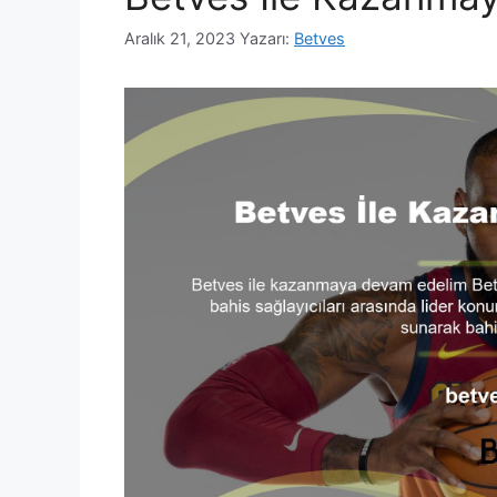
Aralık 21, 2023
Yazarı:
Betves