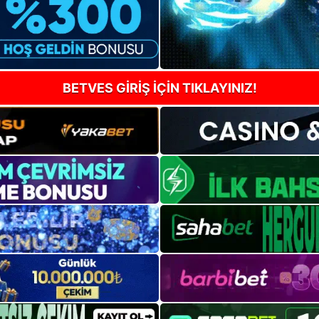
BETVES GİRİŞ İÇİN TIKLAYINIZ!