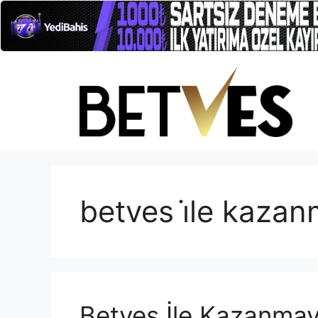
İçeriğe
atla
betves i̇le kaza
Betves İle Kazanma