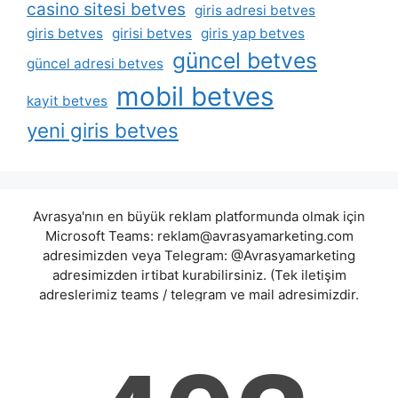
casino sitesi betves
giris adresi betves
giris betves
girisi betves
giris yap betves
güncel betves
güncel adresi betves
mobil betves
kayit betves
yeni giris betves
Avrasya'nın en büyük reklam platformunda olmak için
Microsoft Teams:
reklam@avrasyamarketing.com
adresimizden veya Telegram: @Avrasyamarketing
adresimizden irtibat kurabilirsiniz. (Tek iletişim
adreslerimiz teams / telegram ve mail adresimizdir.
Harici hiçbir iletişim adresimiz bulunmamaktadır.
Lütfen itibar etmeyiniz.) Türkiye yasalarına göre 7258
sayılı kanun uyarınca yasa dışı bahis oynamanın
cezaları mevcuttur. Şu an bulunduğunuz site hiç bir
şekilde illegal bahis oyunları oynatmıyor ve oynamaya