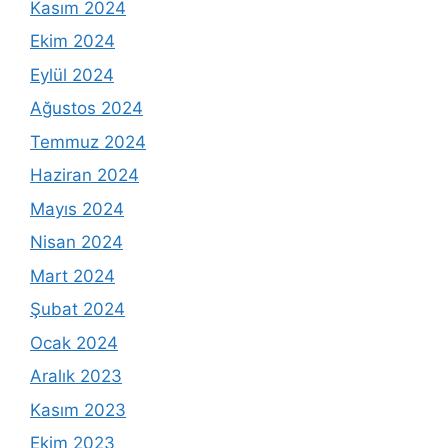
Kasım 2024
Ekim 2024
Eylül 2024
Ağustos 2024
Temmuz 2024
Haziran 2024
Mayıs 2024
Nisan 2024
Mart 2024
Şubat 2024
Ocak 2024
Aralık 2023
Kasım 2023
Ekim 2023