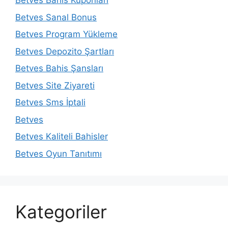
Betves Bahis Kuponları
Betves Sanal Bonus
Betves Program Yükleme
Betves Depozito Şartları
Betves Bahis Şansları
Betves Site Ziyareti
Betves Sms İptali
Betves
Betves Kaliteli Bahisler
Betves Oyun Tanıtımı
Kategoriler