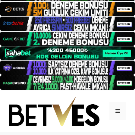
İçeriğe
atla
Menü