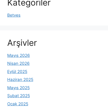
Kategoriler
Betves
Arşivler
Mayıs 2026
Nisan 2026
Eylül 2025
Haziran 2025
Mayıs 2025
Şubat 2025
Ocak 2025