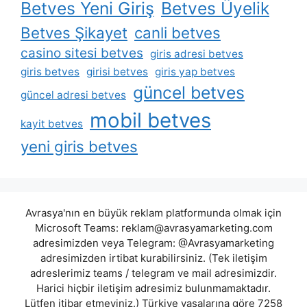
Betves Yeni Giriş
Betves Üyelik
Betves Şikayet
canli betves
casino sitesi betves
giris adresi betves
giris betves
girisi betves
giris yap betves
güncel betves
güncel adresi betves
mobil betves
kayit betves
yeni giris betves
Avrasya'nın en büyük reklam platformunda olmak için
Microsoft Teams:
reklam@avrasyamarketing.com
adresimizden veya Telegram: @Avrasyamarketing
adresimizden irtibat kurabilirsiniz. (Tek iletişim
adreslerimiz teams / telegram ve mail adresimizdir.
Harici hiçbir iletişim adresimiz bulunmamaktadır.
Lütfen itibar etmeyiniz.) Türkiye yasalarına göre 7258