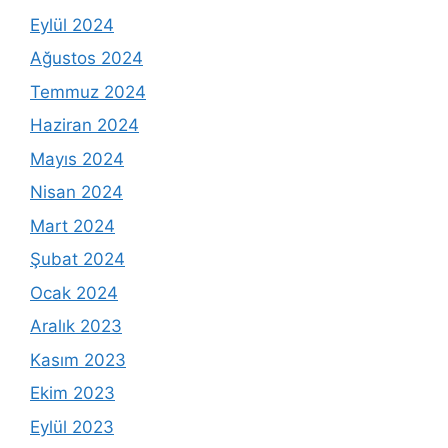
Eylül 2024
Ağustos 2024
Temmuz 2024
Haziran 2024
Mayıs 2024
Nisan 2024
Mart 2024
Şubat 2024
Ocak 2024
Aralık 2023
Kasım 2023
Ekim 2023
Eylül 2023