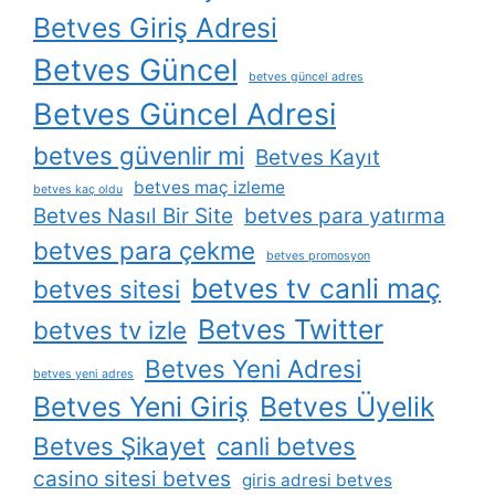
Betves Giriş Adresi
Betves Güncel
betves güncel adres
Betves Güncel Adresi
betves güvenlir mi
Betves Kayıt
betves maç izleme
betves kaç oldu
Betves Nasıl Bir Site
betves para yatırma
betves para çekme
betves promosyon
betves tv canli maç
betves sitesi
Betves Twitter
betves tv izle
Betves Yeni Adresi
betves yeni adres
Betves Yeni Giriş
Betves Üyelik
Betves Şikayet
canli betves
casino sitesi betves
giris adresi betves