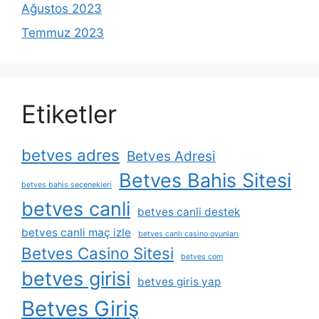
Ağustos 2023
Temmuz 2023
Etiketler
betves adres
Betves Adresi
Betves Bahis Sitesi
betves bahis seçenekleri
betves canli
betves canli destek
betves canli maç izle
betves canlı casino oyunları
Betves Casino Sitesi
betves com
betves girisi
betves giris yap
Betves Giriş