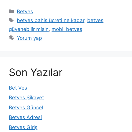
Kategoriler
Betves
Etiketler
betves bahis ücreti ne kadar
,
betves
güvenebilir misin
,
mobil betves
Yorum yap
Son Yazılar
Bet Ves
Betves Şikayet
Betves Güncel
Betves Adresi
Betves Giriş