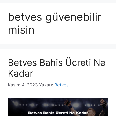
betves güvenebilir
misin
Betves Bahis Ücreti Ne
Kadar
Kasım 4, 2023
Yazarı:
Betves