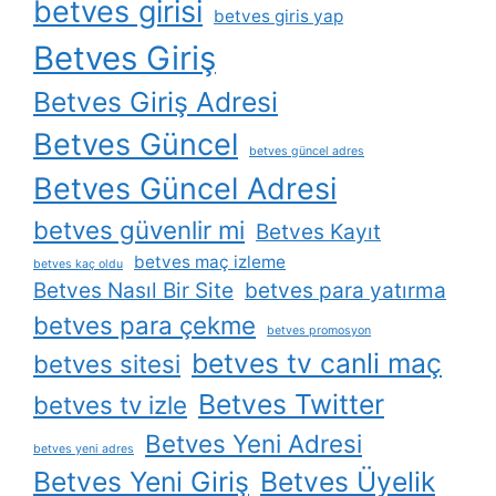
betves girisi
betves giris yap
Betves Giriş
Betves Giriş Adresi
Betves Güncel
betves güncel adres
Betves Güncel Adresi
betves güvenlir mi
Betves Kayıt
betves maç izleme
betves kaç oldu
Betves Nasıl Bir Site
betves para yatırma
betves para çekme
betves promosyon
betves tv canli maç
betves sitesi
Betves Twitter
betves tv izle
Betves Yeni Adresi
betves yeni adres
Betves Yeni Giriş
Betves Üyelik