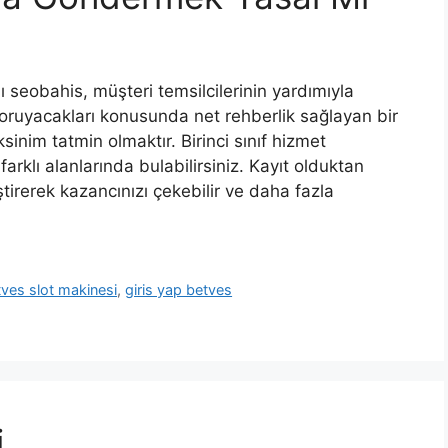
seobahis, müşteri temsilcilerinin yardımıyla
l koruyacakları konusunda net rehberlik sağlayan bir
sinim tatmin olmaktır. Birinci sınıf hizmet
n farklı alanlarında bulabilirsiniz. Kayıt olduktan
eştirerek kazancınızı çekebilir ve daha fazla
ves slot makinesi
,
giris yap betves
i