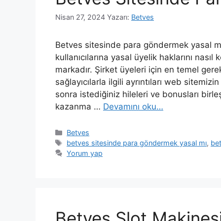
Nisan 27, 2024
Yazarı:
Betves
Betves sitesinde para göndermek yasal mı 
kullanıcılarına yasal üyelik haklarını nası
markadır. Şirket üyeleri için en temel gerek
sağlayıcılarla ilgili ayrıntıları web sitemizi
sonra istediğiniz hileleri ve bonusları birl
kazanma …
Devamını oku…
Kategoriler
Betves
Etiketler
betves sitesinde para göndermek yasal mı
,
bet
Yorum yap
Betves Slot Makines