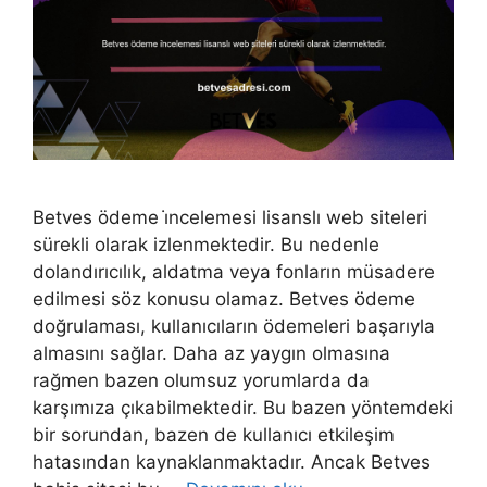
Betves ödeme i̇ncelemesi lisanslı web siteleri
sürekli olarak izlenmektedir. Bu nedenle
dolandırıcılık, aldatma veya fonların müsadere
edilmesi söz konusu olamaz. Betves ödeme
doğrulaması, kullanıcıların ödemeleri başarıyla
almasını sağlar. Daha az yaygın olmasına
rağmen bazen olumsuz yorumlarda da
karşımıza çıkabilmektedir. Bu bazen yöntemdeki
bir sorundan, bazen de kullanıcı etkileşim
hatasından kaynaklanmaktadır. Ancak Betves