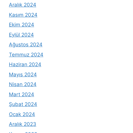
Aralık 2024
Kasım 2024
Ekim 2024
Eylül 2024
Ağustos 2024
Temmuz 2024
Haziran 2024
Mayıs 2024
Nisan 2024
Mart 2024
Şubat 2024
Ocak 2024
Aralık 2023