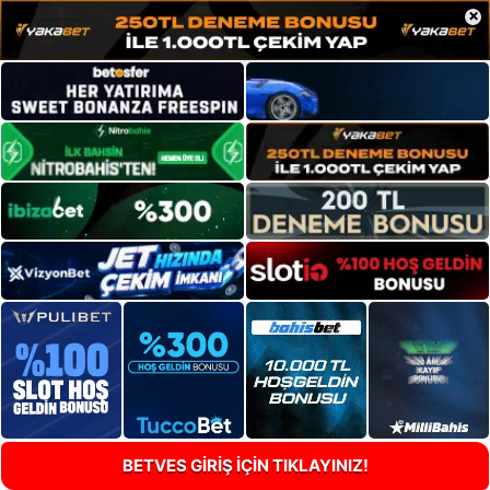
×
BETVES GİRİŞ İÇİN TIKLAYINIZ!