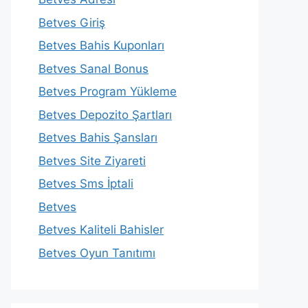
Betves Giriş
Betves Bahis Kuponları
Betves Sanal Bonus
Betves Program Yükleme
Betves Depozito Şartları
Betves Bahis Şansları
Betves Site Ziyareti
Betves Sms İptali
Betves
Betves Kaliteli Bahisler
Betves Oyun Tanıtımı