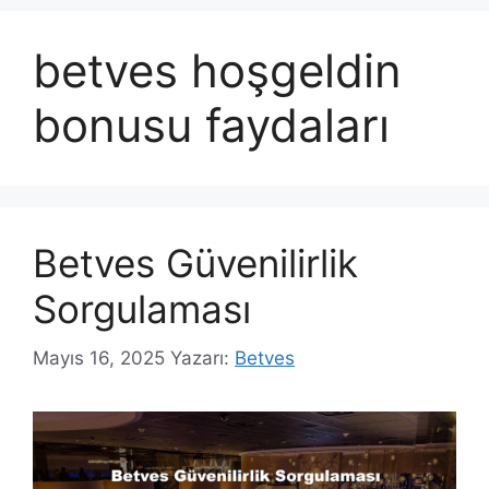
betves hoşgeldin
bonusu faydaları
Betves Güvenilirlik
Sorgulaması
Mayıs 16, 2025
Yazarı:
Betves