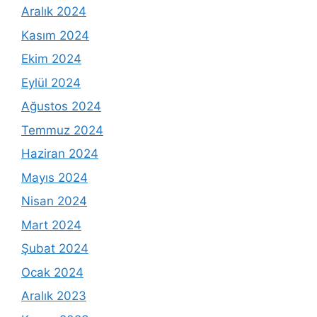
Aralık 2024
Kasım 2024
Ekim 2024
Eylül 2024
Ağustos 2024
Temmuz 2024
Haziran 2024
Mayıs 2024
Nisan 2024
Mart 2024
Şubat 2024
Ocak 2024
Aralık 2023