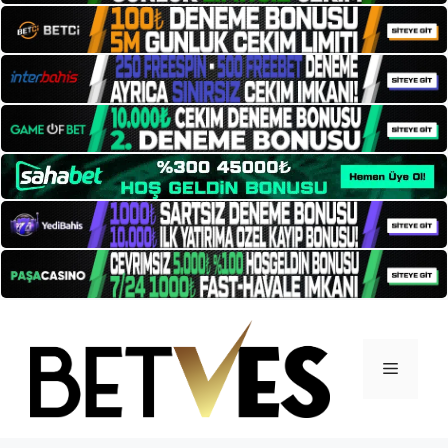
İçeriğe
atla
Menü