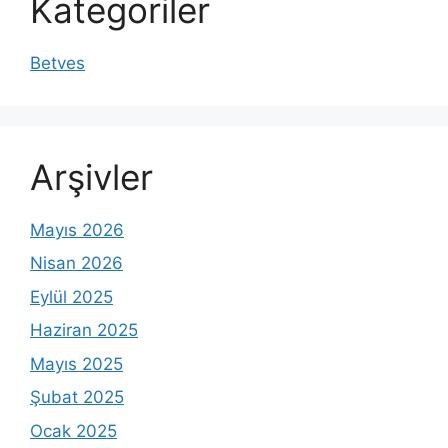
Kategoriler
Betves
Arşivler
Mayıs 2026
Nisan 2026
Eylül 2025
Haziran 2025
Mayıs 2025
Şubat 2025
Ocak 2025