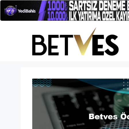
İçeriğe
atla