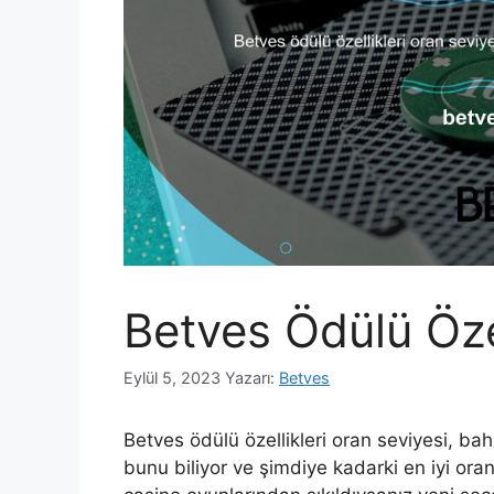
Betves Ödülü Özel
Eylül 5, 2023
Yazarı:
Betves
Betves ödülü özellikleri oran seviyesi, ba
bunu biliyor ve şimdiye kadarki en iyi ora